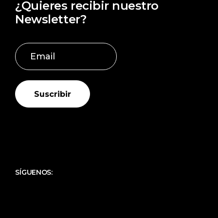
¿Quieres recibir nuestro
FILIGRANA CHARRA DORADA
(14)
Newsletter?
FILIGRANA CHARRA ORO
(9)
GARGANTILLAS PERSONALIZADAS
(157)
GEMELOS CHARROS
(3)
INFANTIL
(17)
INICIALES
(11)
Suscribir
JOYAS DE MI PUEBLO
(14)
JOYAS PARA MAMÁ
(69)
JOYAS PERSONALIZADAS
(273)
JOYAS PROFE PERSONALIZADAS
(34)
JOYAS SAN VALENTÍN PERSONALIZADAS
(96)
SÍGUENOS:
LLAVEROS CHARROS
(3)
MARCOS PORTA FOTO INFANTIL PLATA
(9)
MARCOS PORTA FOTOS PLATA
(9)