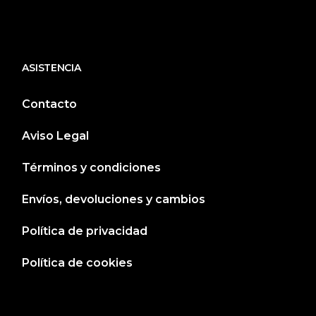
PULSERAS
(1)
PULSERAS
(1)
PULSERAS CHARRAS
(40)
ASISTENCIA
PULSERAS DE PROFESIONES
(13)
Contacto
PULSERAS PARA SAN VALENTÍN
(1)
PULSERAS PERSONALIZADAS
(90)
Aviso Legal
REGALOS Y JOYAS PARA SAN VALENTÍN
(4)
Términos y condiciones
RELOJES
(60)
SIN CATEGORIZAR
(1)
Envíos, devoluciones y cambios
TOBILLERAS CHARRAS
(2)
Política de privacidad
Política de cookies