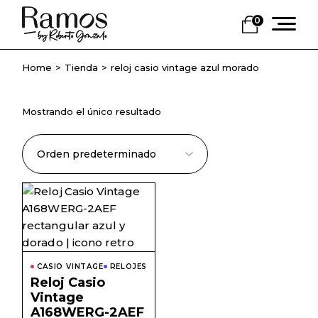
Skip
to
0
the
content
Home
Tienda
reloj casio vintage azul morado
Mostrando el único resultado
CASIO VINTAGE
RELOJES
Reloj Casio
Vintage
A168WERG-2AEF