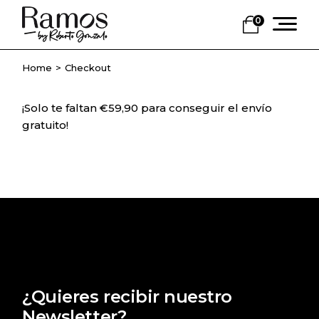
Skip
to
0
the
content
Home
Checkout
¡Solo te faltan
€
59,90
para conseguir el envío
gratuito!
¿Quieres recibir nuestro
Newsletter?