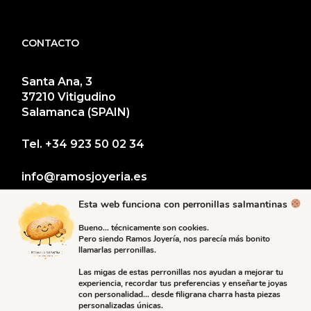
CONTACTO
Santa Ana, 3
37210 Vitigudino
Salamanca (SPAIN)
Tel.
+34 923 50 02 34
info@ramosjoyeria.es
Esta web funciona con perronillas salmantinas
Bueno… técnicamente son cookies.
Pero siendo Ramos Joyería, nos parecía más bonito
llamarlas perronillas.
Las migas de estas perronillas nos ayudan a mejorar tu
experiencia, recordar tus preferencias y enseñarte joyas
con personalidad… desde filigrana charra hasta piezas
personalizadas únicas.