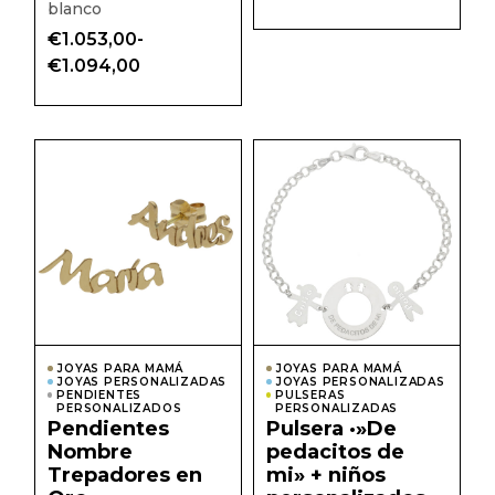
blanco
€
1.053,00
-
Rango
€
1.094,00
de
precios:
desde
€1.053,00
hasta
Este
Este
€1.094,00
producto
prod
tiene
tiene
múltiples
múlti
variantes.
varian
Las
Las
opciones
opcio
se
se
pueden
pued
elegir
elegir
en
en
la
la
página
págin
JOYAS PARA MAMÁ
JOYAS PARA MAMÁ
de
de
JOYAS PERSONALIZADAS
JOYAS PERSONALIZADAS
producto
prod
PENDIENTES
PULSERAS
PERSONALIZADOS
PERSONALIZADAS
Pendientes
Pulsera ·»De
Nombre
pedacitos de
Trepadores en
mi» + niños