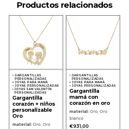
Productos relacionados
Este
Este
producto
prod
tiene
tiene
múltiples
múlti
variantes.
varian
Las
Las
opciones
opcio
se
se
pueden
pued
elegir
elegir
en
en
la
la
página
págin
GARGANTILLAS
GARGANTILLAS
de
de
PERSONALIZADAS
PERSONALIZADAS
producto
prod
JOYAS PARA MAMÁ
JOYAS PARA MAMÁ
JOYAS PERSONALIZADAS
JOYAS PERSONALIZADAS
JOYAS SAN VALENTÍN
Gargantilla
PERSONALIZADAS
mamá con
Gargantilla
corazón en oro
corazón + niños
personalizable
material:
Oro, Oro
Oro
blanco
material:
Oro, Oro
€
931,00