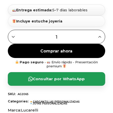
Entrega estimada:
5–7 días laborables
Incluye estuche joyería
GARGANTILLA CIRCULAR CON FRASE + NIÑO EN PLATA QU
Comprar ahora
Pago seguro
•
Envío rápido • Presentación
premium
Consultar por WhatsApp
SKU:
AG2065
Categories:
GARGANTILLAS PERSONALIZADAS
JOYAS PERSONALIZADAS
Marca:
Lucarelli