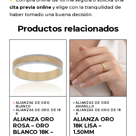
cita previa online
y elige con la tranquilidad de
haber tomado una buena decisión.
Productos relacionados
Este
Este
producto
prod
tiene
tiene
múltiples
múlti
variantes.
varian
Las
Las
opciones
opcio
se
se
pueden
pued
elegir
elegir
en
en
la
la
página
págin
ALIANZAS DE ORO
ALIANZAS DE ORO
de
de
BLANCO
AMARILLO
producto
prod
ALIANZAS DE ORO DE 18
ALIANZAS DE ORO DE 18
K
K
ALIANZA ORO
ALIANZA ORO
ROSA – ORO
18K LISA –
BLANCO 18K –
1.50MM