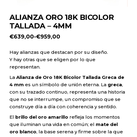
ALIANZA ORO 18K BICOLOR
TALLADA – 4MM
€
639,00
-
€
959,00
Rango
de
precios:
Hay alianzas que destacan por su diseño.
desde
Y hay otras que se eligen por lo que
€639,00
hasta
representan.
€959,00
La
Alianza de Oro 18K Bicolor Tallada Greca de
4 mm
es un símbolo de unión eterna. La
greca
,
con su trazado continuo, representa una historia
que no se interrumpe, un compromiso que se
construye día a día con coherencia y sentido.
El
brillo del oro amarillo
refleja los momentos
que iluminan una vida en común; el
mate del
oro blanco
, la base serena y firme sobre la que