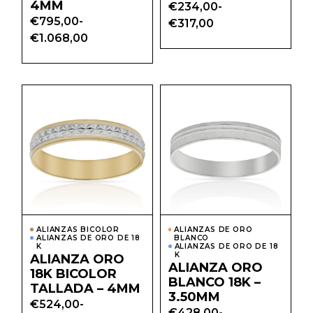
4MM
€
234,00
-
Rango
€
795,00
-
€
317,00
de
Rango
€
1.068,00
precios:
de
desde
precios:
€234,00
desde
hasta
€795,00
€317,00
hasta
Este
Este
€1.068,00
producto
prod
tiene
tiene
múltiples
múlti
variantes.
varian
Las
Las
opciones
opcio
se
se
pueden
pued
elegir
elegir
en
en
la
la
página
págin
ALIANZAS BICOLOR
ALIANZAS DE ORO
de
de
ALIANZAS DE ORO DE 18
BLANCO
producto
prod
K
ALIANZAS DE ORO DE 18
K
ALIANZA ORO
ALIANZA ORO
18K BICOLOR
BLANCO 18K –
TALLADA – 4MM
3.50MM
€
524,00
-
€
428,00
-