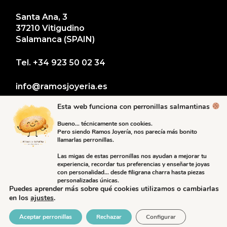
Santa Ana, 3
37210 Vitigudino
Salamanca (SPAIN)
Tel.
+34 923 50 02 34
info@ramosjoyeria.es
Esta web funciona con perronillas salmantinas
Bueno… técnicamente son cookies.
Pero siendo Ramos Joyería, nos parecía más bonito
llamarlas perronillas.
Las migas de estas perronillas nos ayudan a mejorar tu
experiencia, recordar tus preferencias y enseñarte joyas
con personalidad… desde filigrana charra hasta piezas
personalizadas únicas.
Puedes aprender más sobre qué cookies utilizamos o cambiarlas
en los
ajustes
.
© 2024 RAMOS JOYERÍA
DESARROLLO:
MARES VIRTUALES
Aceptar perronillas
Rechazar
Configurar