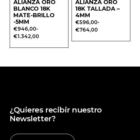
ALIANZA ORO
ALIANZA ORO
BLANCO 18K
18K TALLADA –
MATE-BRILLO
4MM
-5MM
€
596,00
-
Rango
€
946,00
-
€
764,00
de
Rango
€
1.342,00
precios:
de
desde
precios:
€596,00
desde
hasta
€946,00
€764,00
hasta
€1.342,00
¿Quieres recibir nuestro
Newsletter?