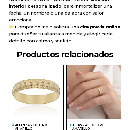
interior personalizado
, para inmortalizar una
fecha, un nombre o una palabra con valor
emocional.
Compra online o solicita una
cita previa online
para diseñar tu alianza a medida y elegir cada
detalle con calma y sentido.
Productos relacionados
Este
Este
producto
prod
tiene
tiene
múltiples
múlti
variantes.
varian
Las
Las
opciones
opcio
se
se
pueden
pued
elegir
elegir
en
en
la
la
página
págin
ALIANZAS DE ORO
ALIANZAS DE ORO
de
de
AMARILLO
AMARILLO