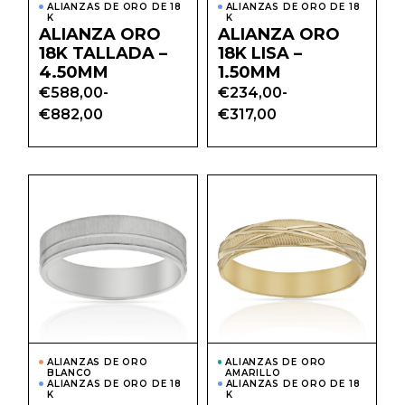
producto
prod
ALIANZAS DE ORO DE 18
ALIANZAS DE ORO DE 18
K
K
ALIANZA ORO
ALIANZA ORO
18K TALLADA –
18K LISA –
4.50MM
1.50MM
€
588,00
-
€
234,00
-
Rango
Rango
€
882,00
€
317,00
de
de
precios:
precios:
desde
desde
€588,00
€234,00
hasta
hasta
Este
Este
€882,00
€317,00
producto
prod
tiene
tiene
múltiples
múlti
variantes.
varian
Las
Las
opciones
opcio
se
se
pueden
pued
elegir
elegir
en
en
la
la
página
págin
ALIANZAS DE ORO
ALIANZAS DE ORO
de
de
BLANCO
AMARILLO
producto
prod
ALIANZAS DE ORO DE 18
ALIANZAS DE ORO DE 18
K
K