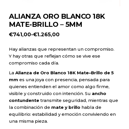
ALIANZA ORO BLANCO 18K
MATE-BRILLO – 5MM
€
741,00
-
€
1.265,00
Rango
de
precios:
Hay alianzas que representan un compromiso.
desde
Y hay otras que reflejan cómo se vive ese
€741,00
hasta
compromiso cada día.
€1.265,00
La
Alianza de Oro Blanco 18K Mate–Brillo de 5
mm
es una joya con presencia, pensada para
quienes entienden el amor como algo firme,
visible y construido con intención. Su
ancho
contundente
transmite seguridad, mientras que
la combinación de
mate y brillo
habla de
equilibrio: estabilidad y emoción conviviendo en
una misma pieza.