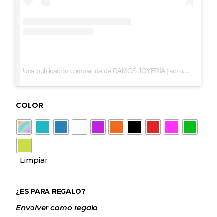
Una publicación compartida de RAMOS JOYERÍA | ʙᴏᴛᴏɴ ᴄʜᴀʀʀᴏ (@ramosjoyeria.es)
COLOR
Limpiar
¿ES PARA REGALO?
Envolver como regalo