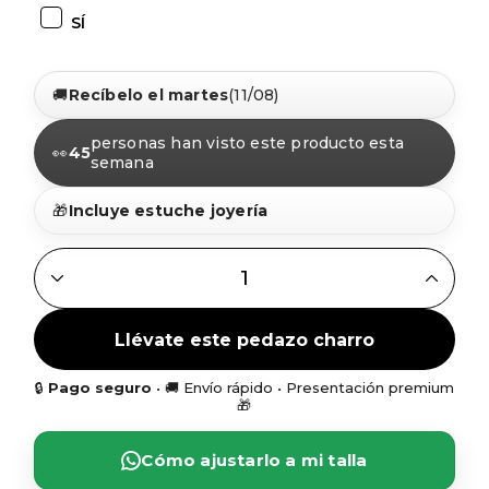
SÍ
🚚
Recíbelo el martes
(11/08)
personas han visto este producto esta
👀
45
semana
🎁
Incluye estuche joyería
ANILLO BOTÓN CHARRO PLATA CRISTALES COLOR QUANT
Llévate este pedazo charro
🔒
Pago seguro
• 🚚 Envío rápido • Presentación premium
🎁
Cómo ajustarlo a mi talla