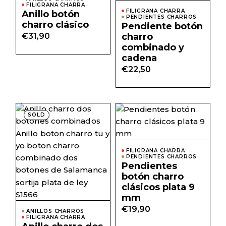
variantes.
FILIGRANA CHARRA
Las
FILIGRANA CHARRA
Anillo botón
opciones
PENDIENTES CHARROS
charro clásico
Pendiente botón
se
pueden
€
31,90
charro
elegir
combinado y
en
la
cadena
página
€
22,50
de
producto
SOLD
FILIGRANA CHARRA
PENDIENTES CHARROS
Pendientes
botón charro
clásicos plata 9
mm
€
19,90
ANILLOS CHARROS
FILIGRANA CHARRA