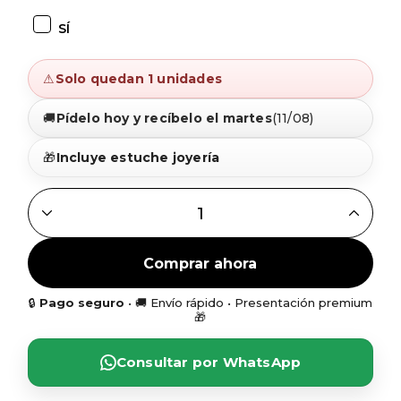
SÍ
⚠
Solo quedan 1 unidades
🚚
Pídelo hoy y recíbelo el martes
(11/08)
🎁
Incluye estuche joyería
BRAZALETE TUBO DOS BOTONES CHARROS (MIXTOS) QUA
Comprar ahora
🔒
Pago seguro
• 🚚 Envío rápido • Presentación premium
🎁
Consultar por WhatsApp