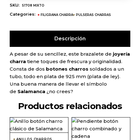
SKU:
S1708 MIXTO
Categories:
FILIGRANA CHARRA
PULSERAS CHARRAS
Descripción
A pesar de su sencillez, este brazalete de
joyería
charra
tiene toques de frescura y originalidad.
Consta de dos
botones charros
soldados a un
tubo, todo en plata de 925 mm (plata de ley).
Una buena manera de llevar el símbolo
de
Salamanca
¿no crees?
Productos relacionados
Este
producto
tiene
múltiples
ANILLOS CHARROS