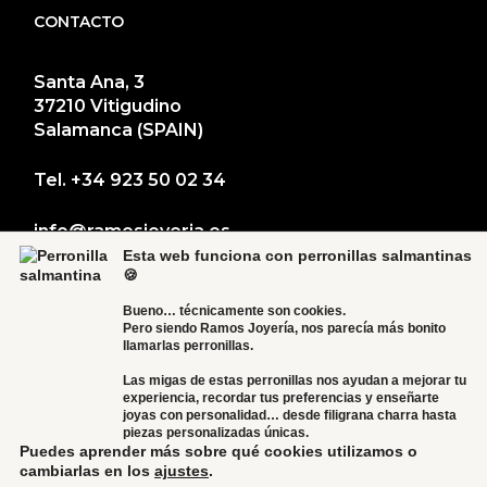
CONTACTO
Santa Ana, 3
37210 Vitigudino
Salamanca (SPAIN)
Tel.
+34 923 50 02 34
info@ramosjoyeria.es
Esta web funciona con perronillas salmantinas
🍪
Bueno… técnicamente son cookies.
Pero siendo Ramos Joyería, nos parecía más bonito
llamarlas perronillas.
Las migas de estas perronillas nos ayudan a mejorar tu
experiencia, recordar tus preferencias y enseñarte
joyas con personalidad… desde filigrana charra hasta
piezas personalizadas únicas.
Puedes aprender más sobre qué cookies utilizamos o
cambiarlas en los
ajustes
.
© 2024 RAMOS JOYERÍA