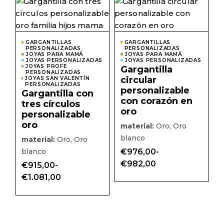
Este
Este
€921,00
producto
prod
tiene
tiene
múltiples
múlti
variantes.
varian
Las
Las
GARGANTILLAS
GARGANTILLAS
PERSONALIZADAS
opciones
PERSONALIZADAS
opcio
JOYAS PARA MAMÁ
JOYAS PARA MAMÁ
se
se
JOYAS PERSONALIZADAS
JOYAS PERSONALIZADAS
pueden
pued
JOYAS PROFE
Gargantilla
elegir
elegir
PERSONALIZADAS
circular
JOYAS SAN VALENTÍN
en
en
PERSONALIZADAS
la
la
personalizable
Gargantilla con
página
págin
con corazón en
de
de
tres círculos
producto
prod
oro
personalizable
oro
material:
Oro, Oro
blanco
material:
Oro, Oro
blanco
€
976,00
-
Rango
€
982,00
€
915,00
-
de
Rango
precios:
€
1.081,00
de
desde
precios:
€976,00
desde
hasta
€915,00
€982,00
hasta
€1.081,00