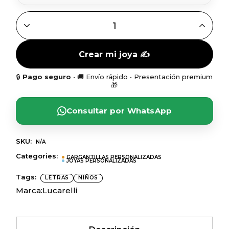
GARGANTILLA ABUELA CON NIÑOS PERSONALIZABLE EN 
Crear mi joya ✍️
🔒
Pago seguro
• 🚚 Envío rápido • Presentación premium
🎁
Consultar por WhatsApp
SKU:
N/A
Categories:
GARGANTILLAS PERSONALIZADAS
JOYAS PERSONALIZADAS
Tags:
LETRAS
NIÑOS
Marca:
Lucarelli