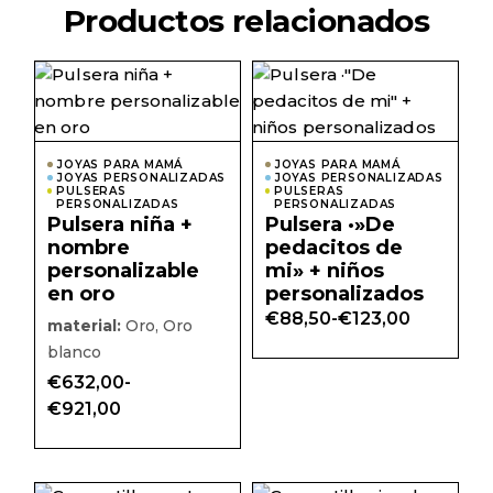
Productos relacionados
Este
Este
producto
prod
tiene
tiene
múltiples
múlti
variantes.
varian
Las
Las
JOYAS PARA MAMÁ
JOYAS PARA MAMÁ
JOYAS PERSONALIZADAS
opciones
JOYAS PERSONALIZADAS
opcio
PULSERAS
PULSERAS
se
se
PERSONALIZADAS
PERSONALIZADAS
pueden
pued
Pulsera niña +
Pulsera ·»De
elegir
elegir
nombre
pedacitos de
en
en
la
la
personalizable
mi» + niños
página
págin
en oro
personalizados
de
de
producto
prod
€
88,50
-
€
123,00
Rango
material:
Oro, Oro
de
blanco
precios:
desde
€
632,00
-
€88,50
Rango
€
921,00
hasta
de
€123,00
precios:
desde
€632,00
hasta