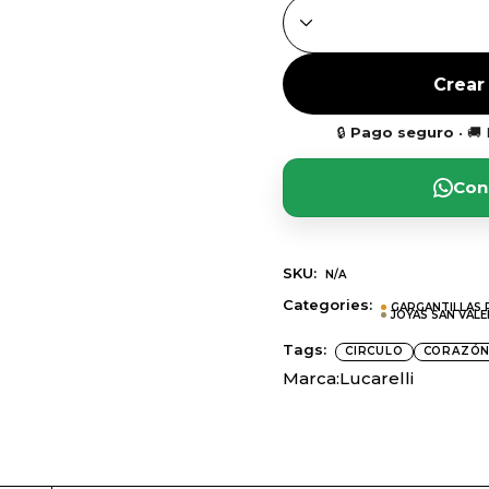
GARGANTILLA CIRCULO D
Crear
🔒
Pago seguro
• 🚚
Con
SKU:
N/A
Categories:
GARGANTILLAS 
JOYAS SAN VAL
Tags:
CIRCULO
CORAZÓ
Marca:
Lucarelli