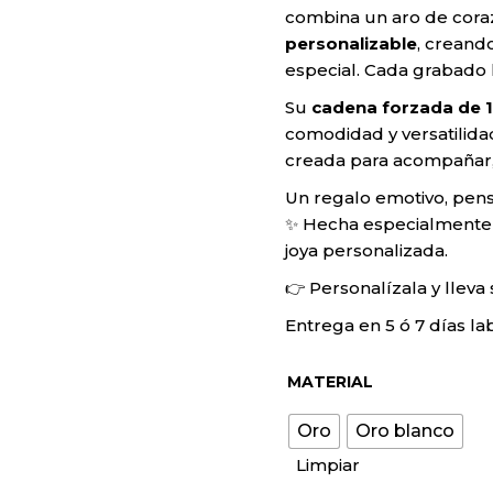
combina un aro de cor
ros
personalizable
, creand
especial. Cada grabado 
s
Su
cadena forzada de 
comodidad y versatilidad
ras
creada para acompañar, 
Un regalo emotivo, pens
✨ Hecha especialmente 
joya personalizada.
👉 Personalízala y llev
Entrega en 5 ó 7 días la
MATERIAL
Oro
Oro blanco
Limpiar