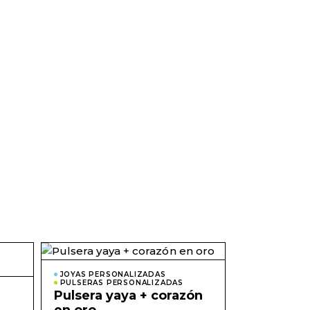
Este
Este
producto
producto
tiene
JOYAS PERSONALIZADAS
tiene
PULSERAS PERSONALIZADAS
múltiples
múltiples
Pulsera yaya + corazón
variantes.
variantes.
Las
Las