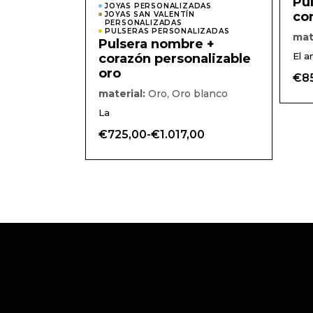
Pu
JOYAS PERSONALIZADAS
opciones
co
JOYAS SAN VALENTÍN
se
PERSONALIZADAS
pueden
PULSERAS PERSONALIZADAS
mat
elegir
Pulsera nombre +
en
El a
corazón personalizable
la
página
oro
€
8
de
product
material:
Oro, Oro blanco
La
€
725,00
-
€
1.017,00
Rango
de
precios:
desde
€725,00
hasta
€1.017,00