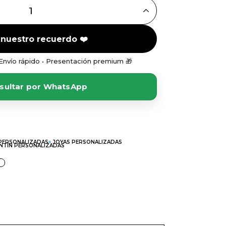
E CORAZONES CON PLACA CENTRAL PERSONALIZABLE ORO Q
 nuestro recuerdo ❤️
 Envío rápido • Presentación premium 🎁
sultar por WhatsApp
PERSONALIZADAS
JOYAS PERSONALIZADAS
ENTÍN PERSONALIZADAS
N