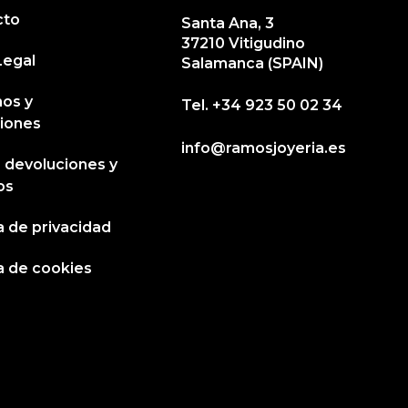
cto
Santa Ana, 3
37210 Vitigudino
Legal
Salamanca (SPAIN)
os y
Tel.
+34 923 50 02 34
iones
info@ramosjoyeria.es
, devoluciones y
os
ca de privacidad
ca de cookies