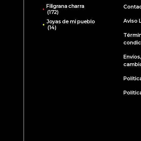
Filigrana charra
Conta
(172)
Aviso 
Joyas de mi pueblo
(14)
Términ
condic
Envíos
cambi
Políti
Políti