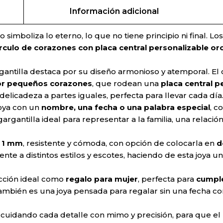
Información adicional
o simboliza lo eterno, lo que no tiene principio ni final.
írculo de corazones con placa central personalizable or
rgantilla destaca por su diseño armonioso y atemporal. El
or pequeños corazones
, que rodean una
placa central p
elicadeza a partes iguales, perfecta para llevar cada día
joya con un
nombre, una fecha o una palabra especial
, c
gargantilla ideal para representar a la familia, una rela
e 1 mm
, resistente y cómoda, con opción de colocarla en
d
ente a distintos estilos y escotes, haciendo de esta joya un
ección ideal como
regalo para mujer
, perfecta para
cumple
También es una joya pensada para regalar sin una fecha c
 cuidando cada detalle con mimo y precisión, para que el