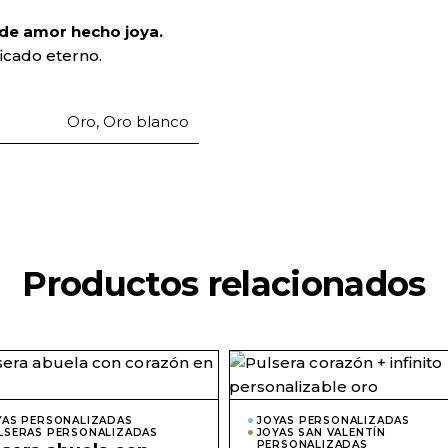
o de amor hecho joya.
ficado eterno.
Oro, Oro blanco
Productos relacionados
Este
o
producto
tiene
s
múltiples
YAS PERSONALIZADAS
JOYAS PERSONALIZADAS
variantes.
LSERAS PERSONALIZADAS
JOYAS SAN VALENTÍN
Las
PERSONALIZADAS