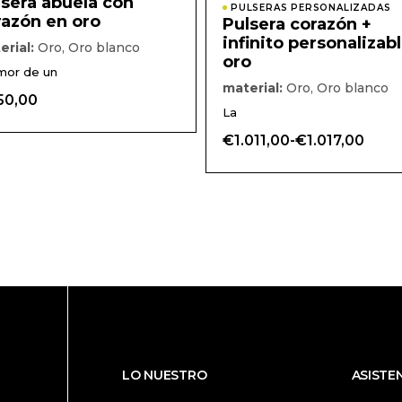
lsera abuela con
opciones
PULSERAS PERSONALIZADAS
razón en oro
Pulsera corazón +
se
pueden
infinito personalizab
erial:
Oro, Oro blanco
elegir
oro
en
mor de un
la
material:
Oro, Oro blanco
página
50,00
de
La
o
producto
€
1.011,00
-
€
1.017,00
Rango
de
precios:
desde
€1.011,00
hasta
€1.017,00
LO NUESTRO
ASISTE