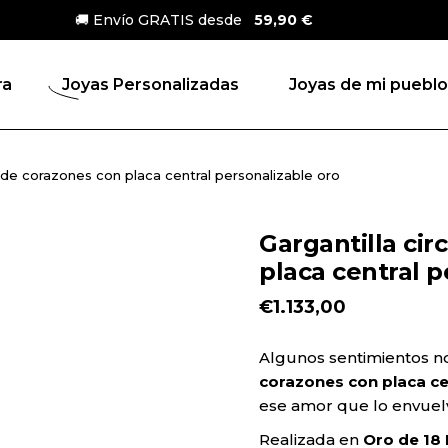
🚚 Envío GRATIS desde
59,90 €
ros
Gargantillas
personalizadas
harros
ra
Joyas Personalizadas
Joyas de mi pueblo
Pendientes
charros
personalizados
rras
Pulseras
Gargantillas
personalizadas
rra
o de corazones con placa central personalizable oro
personalizadas
ros
Anillos
Pendientes
personalizados
rra oro
arros
Gargantilla cir
personalizados
Pulsera Abalorios
igrana
placa central p
as
Pulseras
personalizados
personalizadas
a
€
1.133,00
rros
Anillos
arros
personalizados
a oro
Algunos sentimientos no 
corazones con placa ce
res
Pulsera Abalorios
ana
ese amor que lo envuel
personalizados
Realizada en
Oro de 18 
arras
os