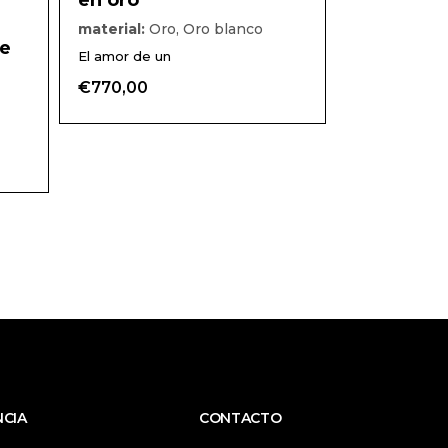
en oro
opciones
opciones
se
se
material:
Oro, Oro blanco
pueden
pueden
le
elegir
elegir
El amor de un
en
en
la
la
€
770,00
página
página
de
de
producto
producto
NCIA
CONTACTO