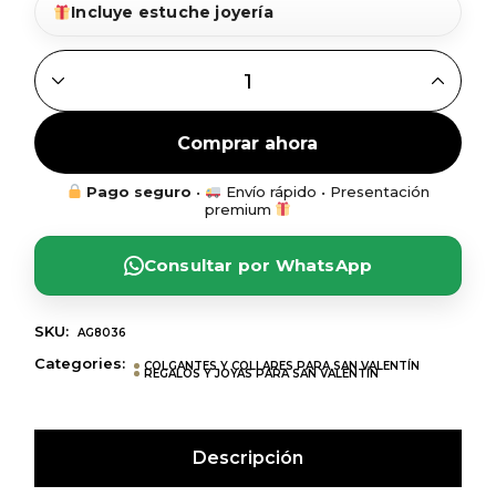
Incluye estuche joyería
GARGANTILLA CON CORAZÓN DE CIRCONITAS EN PLATA 
Comprar ahora
Pago seguro
•
Envío rápido • Presentación
premium
Consultar por WhatsApp
SKU:
AG8036
Categories:
COLGANTES Y COLLARES PARA SAN VALENTÍN
REGALOS Y JOYAS PARA SAN VALENTÍN
Descripción