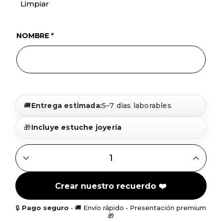
Limpiar
NOMBRE
*
🚚
Entrega estimada:
5–7 días laborables
🎁
Incluye estuche joyería
GARGANTILLA CON LETRA + NOMBRE CALADO EN PLATA D
Crear nuestro recuerdo ❤️
🔒
Pago seguro
• 🚚 Envío rápido • Presentación premium
🎁