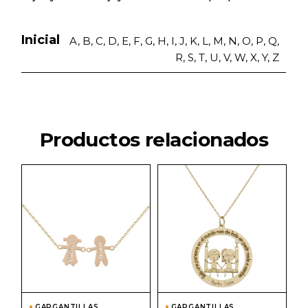
Inicial
A, B, C, D, E, F, G, H, I, J, K, L, M, N, O, P, Q,
R, S, T, U, V, W, X, Y, Z
Productos relacionados
Este
Este
producto
prod
tiene
tiene
múltiples
múlti
variantes.
varian
Las
Las
opciones
opcio
se
se
pueden
pued
elegir
elegir
en
en
la
la
página
págin
GARGANTILLAS
GARGANTILLAS