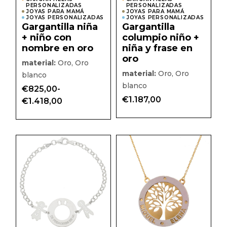
de
de
PERSONALIZADAS
PERSONALIZADAS
producto
prod
JOYAS PARA MAMÁ
JOYAS PARA MAMÁ
JOYAS PERSONALIZADAS
JOYAS PERSONALIZADAS
Gargantilla niña
Gargantilla
+ niño con
columpio niño +
nombre en oro
niña y frase en
oro
material:
Oro, Oro
material:
Oro, Oro
blanco
blanco
€
825,00
-
Rango
€
1.187,00
€
1.418,00
de
precios:
desde
€825,00
hasta
Este
Este
€1.418,00
producto
prod
tiene
tiene
múltiples
múlti
variantes.
varian
Las
Las
opciones
opcio
se
se
pueden
pued
elegir
elegir
en
en