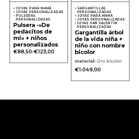
la
la
página
págin
JOYAS PARA MAMÁ
GARGANTILLAS
de
de
JOYAS PERSONALIZADAS
PERSONALIZADAS
producto
prod
PULSERAS
JOYAS PARA MAMÁ
PERSONALIZADAS
JOYAS PERSONALIZADAS
JOYAS SAN VALENTÍN
Pulsera ·»De
PERSONALIZADAS
pedacitos de
Gargantilla árbol
mi» + niños
de la vida niña +
personalizados
niño con nombre
€
88,50
-
€
123,00
bicolor
Rango
de
material:
Oro bicolor
precios:
desde
€
1.049,00
€88,50
hasta
€123,00