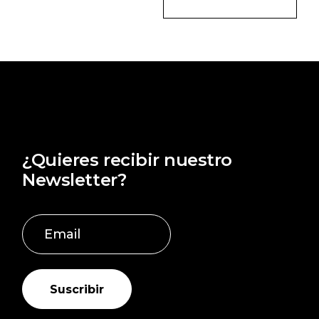
€632,00
precios:
hasta
desde
€921,00
€905,00
hasta
€911,00
¿Quieres recibir nuestro
Newsletter?
Suscribir