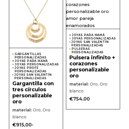
producto
prod
tiene
tiene
múltiples
múlti
variantes.
varian
Las
Las
opciones
opcio
se
se
pueden
pued
JOYAS PARA MAMÁ
elegir
elegir
JOYAS PERSONALIZADAS
en
JOYAS SAN VALENTÍN
en
PERSONALIZADAS
la
la
PULSERAS
página
págin
PERSONALIZADAS
GARGANTILLAS
de
de
Pulsera infinito +
PERSONALIZADAS
producto
prod
JOYAS PARA MAMÁ
corazones
JOYAS PERSONALIZADAS
JOYAS PROFE
personalizable
PERSONALIZADAS
oro
JOYAS SAN VALENTÍN
PERSONALIZADAS
Gargantilla con
material:
Oro, Oro
tres círculos
blanco
personalizable
€
754,00
oro
material:
Oro, Oro
blanco
€
915,00
-