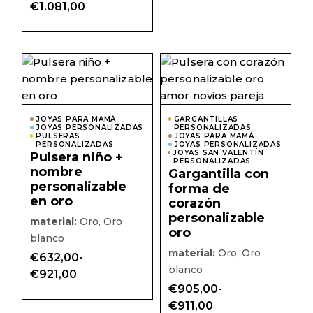
Rango
€
1.081,00
de
precios:
desde
€915,00
hasta
Este
Este
€1.081,00
producto
prod
tiene
tiene
múltiples
múlti
variantes.
varian
Las
Las
JOYAS PARA MAMÁ
GARGANTILLAS
JOYAS PERSONALIZADAS
opciones
PERSONALIZADAS
opcio
PULSERAS
JOYAS PARA MAMÁ
se
se
PERSONALIZADAS
JOYAS PERSONALIZADAS
pueden
pued
JOYAS SAN VALENTÍN
Pulsera niño +
elegir
elegir
PERSONALIZADAS
nombre
en
en
Gargantilla con
la
la
personalizable
forma de
página
págin
en oro
corazón
de
de
producto
prod
personalizable
material:
Oro, Oro
oro
blanco
material:
Oro, Oro
€
632,00
-
blanco
Rango
€
921,00
de
€
905,00
-
precios:
Rango
desde
€
911,00
de