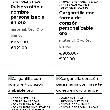
se
se
PERSONALIZADAS
JOYAS PERSONALIZADAS
pueden
pued
JOYAS SAN VALENTÍN
Pulsera niño +
elegir
elegir
PERSONALIZADAS
nombre
en
en
Gargantilla con
la
la
personalizable
forma de
página
págin
en oro
corazón
de
de
producto
prod
personalizable
material:
Oro, Oro
oro
blanco
material:
Oro, Oro
€
632,00
-
blanco
Rango
€
921,00
de
€
905,00
-
precios:
Rango
desde
€
911,00
de
€632,00
precios:
hasta
desde
€921,00
€905,00
hasta
Este
Este
€911,00
producto
prod
tiene
tiene
múltiples
múlti
variantes.
varian
Las
Las
GARGANTILLAS
GARGANTILLAS
PERSONALIZADAS
opciones
PERSONALIZADAS
opcio
JOYAS PARA MAMÁ
JOYAS PARA MAMÁ
se
se
JOYAS PERSONALIZADAS
JOYAS PERSONALIZADAS
pueden
pued