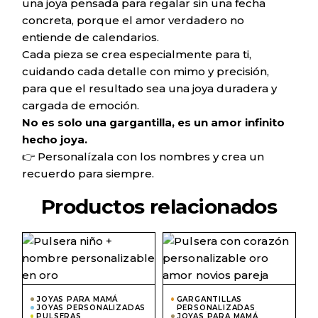
una joya pensada para regalar sin una fecha
concreta, porque el amor verdadero no
entiende de calendarios.
Cada pieza se crea especialmente para ti,
cuidando cada detalle con mimo y precisión,
para que el resultado sea una joya duradera y
cargada de emoción.
No es solo una gargantilla, es un amor infinito
hecho joya.
👉 Personalízala con los nombres y crea un
recuerdo para siempre.
Productos relacionados
Este
Este
producto
prod
tiene
tiene
múltiples
múlti
variantes.
varian
Las
Las
JOYAS PARA MAMÁ
GARGANTILLAS
JOYAS PERSONALIZADAS
opciones
PERSONALIZADAS
opcio
PULSERAS
JOYAS PARA MAMÁ