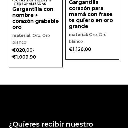
JOYAS SAN VALENTÍN
Gargantilla
elegir
elegir
PERSONALIZADAS
corazón para
en
en
Gargantilla con
la
la
mamá con frase
nombre +
página
págin
te quiero en oro
corazón grabable
de
de
producto
prod
grande
oro
material:
Oro, Oro
material:
Oro, Oro
blanco
blanco
€
1.126,00
€
828,00
-
Rango
€
1.009,90
de
precios:
desde
€828,00
hasta
€1.009,90
¿Quieres recibir nuestro