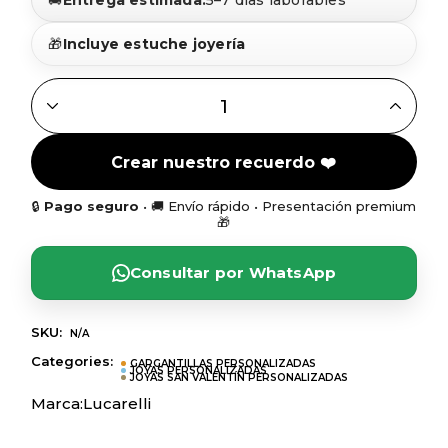
🚚
Entrega estimada:
5–7 días laborables
🎁
Incluye estuche joyería
GARGANTILLA INFINITO CORAZONES NOMBRES PLATA QU
Crear nuestro recuerdo ❤️
🔒
Pago seguro
• 🚚 Envío rápido • Presentación premium
🎁
Consultar por WhatsApp
SKU:
N/A
Categories:
GARGANTILLAS PERSONALIZADAS
JOYAS PERSONALIZADAS
JOYAS SAN VALENTÍN PERSONALIZADAS
Marca:
Lucarelli