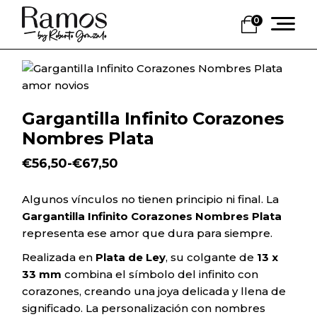
Skip
to
0
the
content
Gargantilla Infinito Corazones
Nombres Plata
€
56,50
-
€
67,50
Rango
de
precios:
Algunos vínculos no tienen principio ni final. La
desde
Gargantilla Infinito Corazones Nombres Plata
€56,50
hasta
representa ese amor que dura para siempre.
€67,50
Realizada en
Plata de Ley
, su colgante de
13 x
33 mm
combina el símbolo del infinito con
corazones, creando una joya delicada y llena de
significado. La personalización con nombres