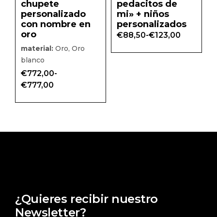
chupete
pedacitos de
en
en
la
la
personalizado
mi» + niños
página
págin
con nombre en
personalizados
de
de
producto
prod
oro
€
88,50
-
€
123,00
Rango
de
material:
Oro, Oro
precios:
blanco
desde
€88,50
€
772,00
-
hasta
Rango
€123,00
€
777,00
de
precios:
desde
€772,00
hasta
€777,00
¿Quieres recibir nuestro
Newsletter?