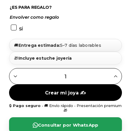
¿ES PARA REGALO?
Envolver como regalo
SÍ
🚚
Entrega estimada:
5–7 días laborables
🎁
Incluye estuche joyería
GARGANTILLA LETRAS COLGANDO FORMANDO NOMBRE 
Crear mi joya ✍️
🔒
Pago seguro
• 🚚 Envío rápido • Presentación premium
🎁
Consultar por WhatsApp