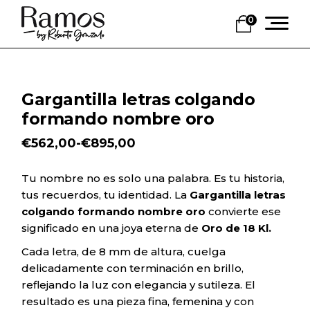
Skip
to
0
the
content
Gargantilla letras colgando
formando nombre oro
€
562,00
-
€
895,00
Rango
de
precios:
Tu nombre no es solo una palabra. Es tu historia,
desde
tus recuerdos, tu identidad. La
Gargantilla letras
€562,00
hasta
colgando formando nombre oro
convierte ese
€895,00
significado en una joya eterna de
Oro de 18 Kl.
Cada letra, de 8 mm de altura, cuelga
delicadamente con terminación en brillo,
reflejando la luz con elegancia y sutileza. El
resultado es una pieza fina, femenina y con