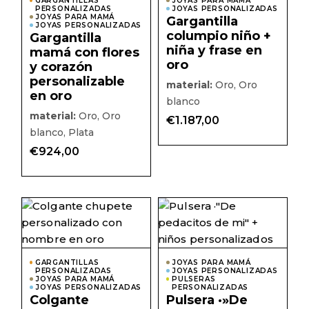
Las
Las
GARGANTILLAS
JOYAS PARA MAMÁ
PERSONALIZADAS
opciones
JOYAS PERSONALIZADAS
opcio
JOYAS PARA MAMÁ
Gargantilla
se
se
JOYAS PERSONALIZADAS
pueden
pued
columpio niño +
Gargantilla
elegir
elegir
niña y frase en
mamá con flores
en
en
la
la
oro
y corazón
página
págin
personalizable
de
de
material:
Oro, Oro
producto
prod
en oro
blanco
material:
Oro, Oro
€
1.187,00
blanco, Plata
€
924,00
Este
Este
producto
prod
tiene
tiene
múltiples
múlti
variantes.
varian
Las
Las
GARGANTILLAS
JOYAS PARA MAMÁ
PERSONALIZADAS
opciones
JOYAS PERSONALIZADAS
opcio
JOYAS PARA MAMÁ
PULSERAS
se
se
JOYAS PERSONALIZADAS
PERSONALIZADAS
pueden
pued
Colgante
Pulsera ·»De
elegir
elegir