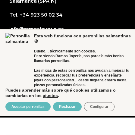
Salamanca (SPAIN)
Tel.
+34 923 50 02 34
info@ramosjoyeria.es
Esta web funciona con perronillas salmantinas
🍪
Bueno… técnicamente son cookies.
Pero siendo Ramos Joyería, nos parecía más bonito
llamarlas perronillas.
Las migas de estas perronillas nos ayudan a mejorar tu
experiencia, recordar tus preferencias y enseñarte
joyas con personalidad… desde filigrana charra hasta
piezas personalizadas únicas.
Puedes aprender más sobre qué cookies utilizamos o
cambiarlas en los
ajustes
.
© 2024 RAMOS JOYERÍA
DESARROLLO:
MARES VIRTUALES
Aceptar perronillas
Rechazar
Configurar