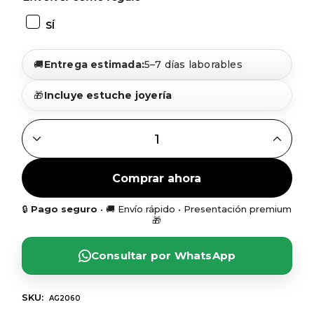
SÍ
🚚
Entrega estimada:
5–7 días laborables
🎁
Incluye estuche joyería
GARGANTILLA MAMÁ CON FLORES Y CORAZÓN PERSONALI
Comprar ahora
🔒
Pago seguro
• 🚚 Envío rápido • Presentación premium
🎁
Consultar por WhatsApp
SKU:
AG2060