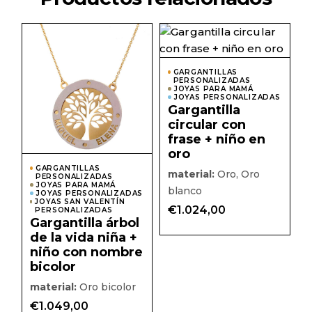
Este
Este
producto
prod
tiene
tiene
múltiples
múlti
GARGANTILLAS
variantes.
varian
PERSONALIZADAS
Las
Las
JOYAS PARA MAMÁ
opciones
JOYAS PERSONALIZADAS
opcio
Gargantilla
se
se
pueden
pued
circular con
elegir
elegir
frase + niño en
en
en
la
la
oro
página
págin
GARGANTILLAS
de
de
material:
Oro, Oro
PERSONALIZADAS
producto
prod
JOYAS PARA MAMÁ
blanco
JOYAS PERSONALIZADAS
JOYAS SAN VALENTÍN
€
1.024,00
PERSONALIZADAS
Gargantilla árbol
de la vida niña +
niño con nombre
bicolor
material:
Oro bicolor
€
1.049,00