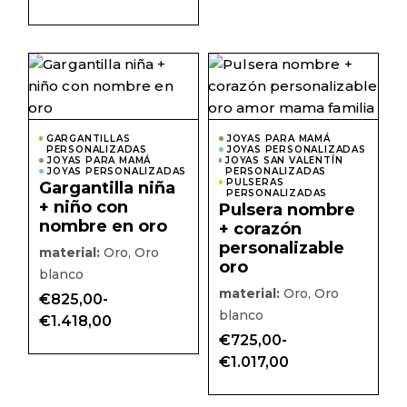
Este
Este
producto
prod
tiene
tiene
múltiples
múlti
variantes.
varian
Las
Las
GARGANTILLAS
JOYAS PARA MAMÁ
PERSONALIZADAS
opciones
JOYAS PERSONALIZADAS
opcio
JOYAS PARA MAMÁ
JOYAS SAN VALENTÍN
se
se
JOYAS PERSONALIZADAS
PERSONALIZADAS
pueden
pued
PULSERAS
Gargantilla niña
elegir
elegir
PERSONALIZADAS
+ niño con
en
en
Pulsera nombre
la
la
nombre en oro
+ corazón
página
págin
personalizable
de
de
material:
Oro, Oro
producto
prod
oro
blanco
material:
Oro, Oro
€
825,00
-
blanco
Rango
€
1.418,00
de
€
725,00
-
precios:
Rango
desde
€
1.017,00
de
€825,00
precios:
hasta
desde
€1.418,00