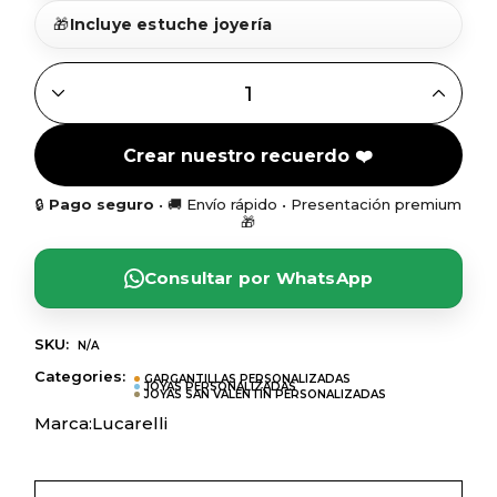
🎁
Incluye estuche joyería
GARGANTILLA MAMA + DOS CORAZONES PERSONALIZABL
Crear nuestro recuerdo ❤️
🔒
Pago seguro
• 🚚 Envío rápido • Presentación premium
🎁
Consultar por WhatsApp
SKU:
N/A
Categories:
GARGANTILLAS PERSONALIZADAS
JOYAS PERSONALIZADAS
JOYAS SAN VALENTÍN PERSONALIZADAS
Marca:
Lucarelli