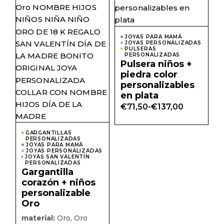
tiene
tiene
múltiples
múlti
variantes.
varian
Las
Las
opciones
opcio
JOYAS PARA MAMÁ
se
se
JOYAS PERSONALIZADAS
pueden
pued
PULSERAS
elegir
elegir
PERSONALIZADAS
en
en
Pulsera niños +
la
la
piedra color
página
págin
personalizables
de
de
producto
prod
en plata
€
71,50
-
€
137,00
Rango
de
precios:
desde
GARGANTILLAS
PERSONALIZADAS
€71,50
JOYAS PARA MAMÁ
hasta
JOYAS PERSONALIZADAS
€137,00
JOYAS SAN VALENTÍN
PERSONALIZADAS
Gargantilla
corazón + niños
personalizable
Oro
material:
Oro, Oro