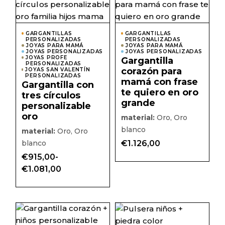
producto
prod
tiene
tiene
múltiples
múlti
variantes.
varian
Las
Las
GARGANTILLAS
GARGANTILLAS
PERSONALIZADAS
opciones
PERSONALIZADAS
opcio
JOYAS PARA MAMÁ
JOYAS PARA MAMÁ
se
se
JOYAS PERSONALIZADAS
JOYAS PERSONALIZADAS
pueden
pued
JOYAS PROFE
Gargantilla
elegir
elegir
PERSONALIZADAS
corazón para
JOYAS SAN VALENTÍN
en
en
PERSONALIZADAS
la
la
mamá con frase
Gargantilla con
página
págin
te quiero en oro
de
de
tres círculos
producto
prod
grande
personalizable
oro
material:
Oro, Oro
blanco
material:
Oro, Oro
blanco
€
1.126,00
€
915,00
-
Rango
€
1.081,00
de
precios:
desde
€915,00
hasta
Este
Este
€1.081,00
producto
prod