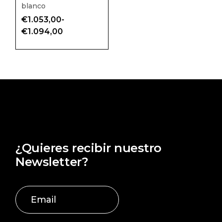
blanco
€
1.053,00
-
Rango
€
1.094,00
de
precios:
desde
€1.053,00
hasta
€1.094,00
¿Quieres recibir nuestro
Newsletter?