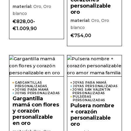
personalizable
material:
Oro, Oro
oro
blanco
material:
Oro, Oro
€
828,00
-
Rango
blanco
€
1.009,90
de
€
754,00
precios:
desde
€828,00
hasta
€1.009,90
Este
Este
producto
prod
tiene
tiene
múltiples
múlti
variantes.
varian
Las
Las
GARGANTILLAS
JOYAS PARA MAMÁ
PERSONALIZADAS
opciones
JOYAS PERSONALIZADAS
opcio
JOYAS PARA MAMÁ
JOYAS SAN VALENTÍN
se
se
JOYAS PERSONALIZADAS
PERSONALIZADAS
pueden
pued
PULSERAS
Gargantilla
elegir
elegir
PERSONALIZADAS
mamá con flores
en
en
Pulsera nombre
la
la
y corazón
+ corazón
página
págin
personalizable
personalizable
de
de
producto
prod
en oro
oro