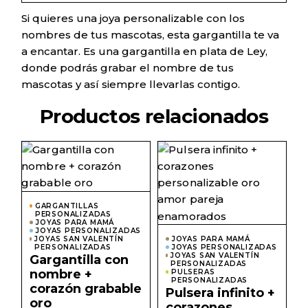
Si quieres una joya personalizable con los
nombres de tus mascotas, esta gargantilla te va
a encantar. Es una gargantilla en plata de Ley,
donde podrás grabar el nombre de tus
mascotas y así siempre llevarlas contigo.
Productos relacionados
Este
Este
producto
prod
tiene
tiene
múltiples
múlti
variantes.
varian
Las
Las
GARGANTILLAS
PERSONALIZADAS
opciones
opcio
JOYAS PARA MAMÁ
se
se
JOYAS PERSONALIZADAS
pueden
pued
JOYAS SAN VALENTÍN
JOYAS PARA MAMÁ
elegir
elegir
PERSONALIZADAS
JOYAS PERSONALIZADAS
en
JOYAS SAN VALENTÍN
en
Gargantilla con
PERSONALIZADAS
la
la
nombre +
PULSERAS
página
págin
PERSONALIZADAS
corazón grabable
de
de
Pulsera infinito +
producto
prod
oro
corazones