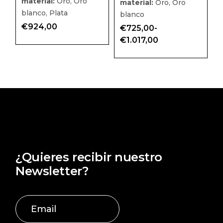
material:
Oro, Oro
material:
Oro, Oro
blanco, Plata
blanco
€
924,00
€
725,00
-
Rango
€
1.017,00
de
precios:
desde
€725,00
hasta
€1.017,00
¿Quieres recibir nuestro
Newsletter?