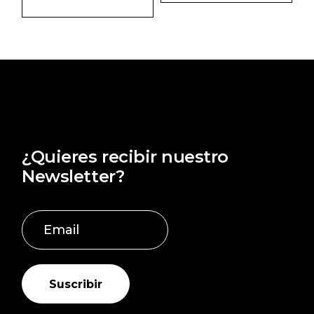
desde
precios:
€632,00
desde
hasta
€772,00
€921,00
hasta
€777,00
¿Quieres recibir nuestro
Newsletter?
Suscribir