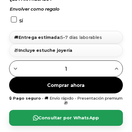
Envolver como regalo
SÍ
🚚
Entrega estimada:
5–7 días laborables
🎁
Incluye estuche joyería
GARGANTILLA NIÑA EN COLUMPIO + FRASE EN PLATA QU
Comprar ahora
🔒
Pago seguro
• 🚚 Envío rápido • Presentación premium
🎁
Consultar por WhatsApp