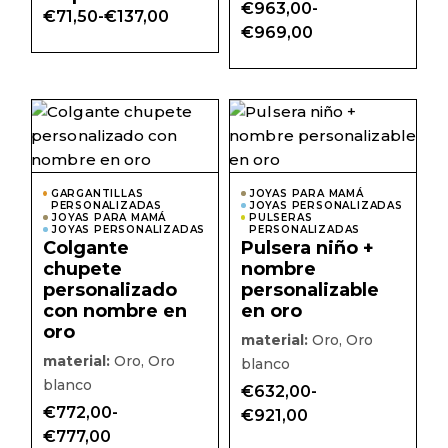
€
963,00
-
€
71,50
-
€
137,00
Rango
Rango
€
969,00
de
de
precios:
precios:
desde
desde
€71,50
€963,00
hasta
hasta
Este
Este
€137,00
€969,00
producto
prod
tiene
tiene
múltiples
múlti
variantes.
varian
Las
Las
GARGANTILLAS
JOYAS PARA MAMÁ
PERSONALIZADAS
opciones
JOYAS PERSONALIZADAS
opcio
JOYAS PARA MAMÁ
PULSERAS
se
se
JOYAS PERSONALIZADAS
PERSONALIZADAS
pueden
pued
Colgante
Pulsera niño +
elegir
elegir
chupete
nombre
en
en
la
la
personalizado
personalizable
página
págin
con nombre en
en oro
de
de
producto
prod
oro
material:
Oro, Oro
material:
Oro, Oro
blanco
blanco
€
632,00
-
Rango
€
772,00
-
€
921,00
de
Rango
€
777,00
precios:
de