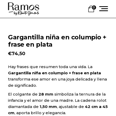
Skip
to
0
the
content
Gargantilla niña en columpio +
frase en plata
€
74,50
Hay frases que resumen toda una vida. La
Gargantilla niña en columpio + frase en plata
transforma ese amor en una joya delicada y llena
de significado.
El colgante de
28 mm
simboliza la ternura de la
infancia y el amor de una madre. La cadena rolot
diamantada de
1,50 mm
, ajustable de
42 cm a 45
cm
, aporta brillo y elegancia.