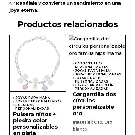
👉
Regálala y convierte un sentimiento en una
joya eterna.
Productos relacionados
Este
Este
producto
prod
tiene
tiene
múltiples
múlti
variantes.
varian
Las
Las
GARGANTILLAS
opciones
PERSONALIZADAS
opcio
JOYAS PARA MAMÁ
se
se
JOYAS PERSONALIZADAS
pueden
pued
JOYAS PROFE
elegir
elegir
PERSONALIZADAS
en
JOYAS SAN VALENTÍN
en
PERSONALIZADAS
la
la
Gargantilla dos
página
págin
JOYAS PARA MAMÁ
de
de
círculos
JOYAS PERSONALIZADAS
producto
prod
PULSERAS
personalizable
PERSONALIZADAS
oro
Pulsera niños +
piedra color
material:
Oro, Oro
personalizables
blanco
en plata