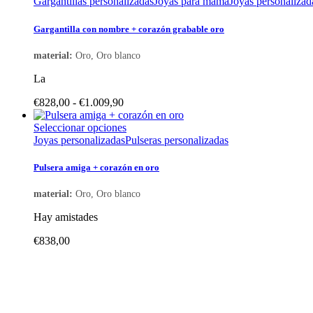
página
producto
Gargantillas personalizadas
Joyas para mamá
Joyas personalizad
de
tiene
producto
múltiples
Gargantilla con nombre + corazón grabable oro
variantes.
Las
material:
Oro, Oro blanco
opciones
se
La
pueden
elegir
Rango
€
828,00
-
€
1.009,90
en
de
la
precios:
Este
Seleccionar opciones
página
desde
producto
Joyas personalizadas
Pulseras personalizadas
de
€828,00
tiene
producto
hasta
múltiples
Pulsera amiga + corazón en oro
€1.009,90
variantes.
Las
material:
Oro, Oro blanco
opciones
se
Hay amistades
pueden
elegir
€
838,00
en
la
página
de
producto