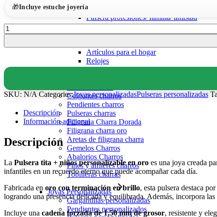
🎁
Incluye estuche joyería
Iniciales
Pulsera profesiones/ familia/ amistad
Pulsera
MÁS QUE JOYAS
tita
Joyas y artículos de acero
+
Artículos para el hogar
niños
Relojes
personalizable
en
Filigrana charra
oro
Anillos charros
quantity
SKU:
N/A
Categories:
Joyas personalizadas
Pulseras personalizadas
Ta
Colgantes charros
Pendientes charros
Descripción
Pulseras charras
Información adicional
Filigrana Charra Dorada
Filigrana charra oro
Aretas de filigrana charra
Descripción
Gemelos Charros
Abalorios Charros
La
Pulsera tita + niños personalizable en oro
es una joya creada par
Pines y alfileres charros
infantiles en un recuerdo eterno que puede acompañar cada día.
Tobilleras charras
Fabricada en
oro con terminación en brillo
, esta pulsera destaca po
Joyas Personalizadas
logrando una presencia delicada y equilibrada. Además, incorpora las 
Gargantillas personalizadas
Pendientes personalizados
Incluye una
cadena forzada de 1,50 mm de grosor
, resistente y el