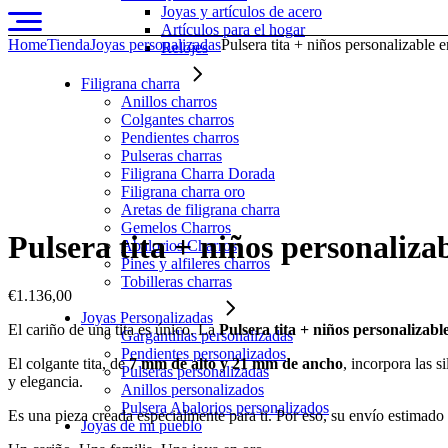
Joyas y artículos de acero
Artículos para el hogar
Home
Tienda
Joyas personalizadas
Pulsera tita + niños personalizable 
Relojes
Filigrana charra
Anillos charros
Colgantes charros
Pendientes charros
Pulseras charras
Filigrana Charra Dorada
Filigrana charra oro
Aretas de filigrana charra
Gemelos Charros
Pulsera tita + niños personaliza
Abalorios Charros
Pines y alfileres charros
Tobilleras charras
€
1.136,00
Joyas Personalizadas
El cariño de una tita es único. La
Pulsera tita + niños personalizabl
Gargantillas personalizadas
Pendientes personalizados
El colgante tita, de
7 mm de alto y 21 mm de ancho
, incorpora las s
Pulseras personalizadas
y elegancia.
Anillos personalizados
Pulsera Abalorios personalizados
Es una pieza creada especialmente para ti. Por eso, su envío estimado
Joyas de mi pueblo