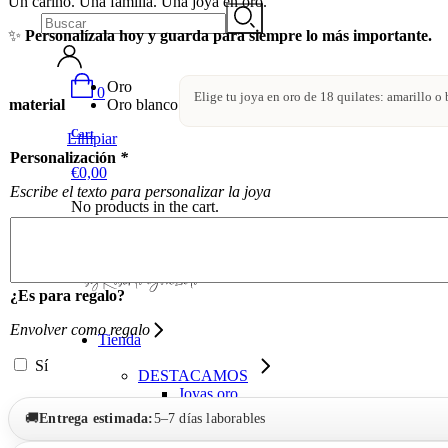
Un cariño. Una familia. Una joya en oro.
Search
✨
Personalízala hoy y guarda para siempre lo más importante.
Oro
0
Elige tu joya en oro de 18 quilates: amarillo o 
material
Oro blanco
Cart
Limpiar
Personalización
*
€
0,00
Escribe el texto para personalizar la joya
No products in the cart.
¿Es para regalo?
Envolver como regalo
Tienda
Sí
DESTACAMOS
Joyas oro
Joyas plata
🚚
Entrega estimada:
5–7 días laborables
Alianzas de oro de 18 k
Joyas y artículos infantiles