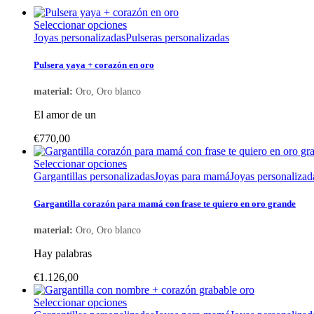
Este
Seleccionar opciones
producto
Joyas personalizadas
Pulseras personalizadas
tiene
múltiples
Pulsera yaya + corazón en oro
variantes.
Las
material:
Oro, Oro blanco
opciones
se
El amor de un
pueden
elegir
€
770,00
en
la
Este
Seleccionar opciones
página
producto
Gargantillas personalizadas
Joyas para mamá
Joyas personalizad
de
tiene
producto
múltiples
Gargantilla corazón para mamá con frase te quiero en oro grande
variantes.
Las
material:
Oro, Oro blanco
opciones
se
Hay palabras
pueden
elegir
€
1.126,00
en
la
Este
Seleccionar opciones