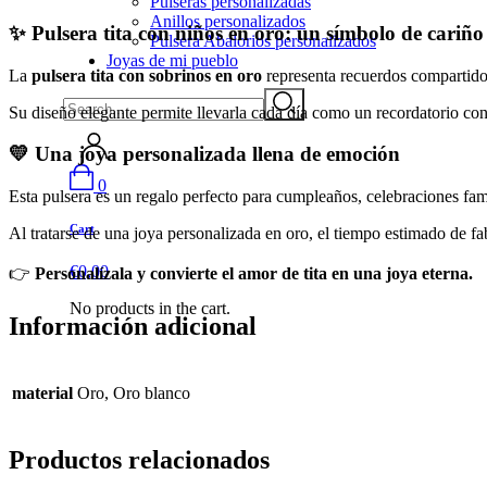
Pulseras personalizadas
Anillos personalizados
✨ Pulsera tita con niños en oro: un símbolo de cariño
Pulsera Abalorios personalizados
Joyas de mi pueblo
La
pulsera tita con sobrinos en oro
representa recuerdos compartidos
Search
Su diseño elegante permite llevarla cada día como un recordatorio con
💛 Una joya personalizada llena de emoción
0
Esta pulsera es un regalo perfecto para cumpleaños, celebraciones fami
Cart
Al tratarse de una joya personalizada en oro, el tiempo estimado de f
€
0,00
👉
Personalízala y convierte el amor de tita en una joya eterna.
No products in the cart.
Información adicional
material
Oro, Oro blanco
Productos relacionados