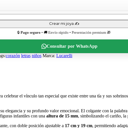
Crear mi joya ✍️
🔒
Pago seguro
• 🚚 Envío rápido • Presentación premium 🎁
Consultar por WhatsApp
gs:
corazón
letras
niños
Marca:
Lucarelli
a celebrar el vínculo tan especial que existe entre una tía y sus sobrin
r su elegancia y su profundo valor emocional. El colgante con la palabr
figuras infantiles con una
altura de 15 mm
, simbolizando el cariño, la
egante, con doble posición ajustable a
17 cm y 19 cm
, permitiendo adap