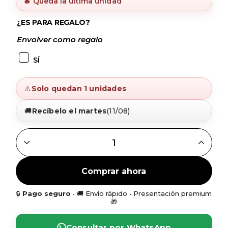
🔥 Queda la última unidad
¿ES PARA REGALO?
Envolver como regalo
SÍ
⚠
Solo quedan 1 unidades
🚚
Recíbelo el martes
(11/08)
RELOJ EDIFICE DE ESTILO CLÁSICO CON CADENA DE ACE
Comprar ahora
🔒
Pago seguro
• 🚚 Envío rápido • Presentación premium
🎁
Consultar por WhatsApp