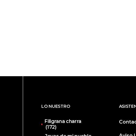
LO NUESTRO
ASISTE
Filigrana charra
Conta
(172)
Aviso 