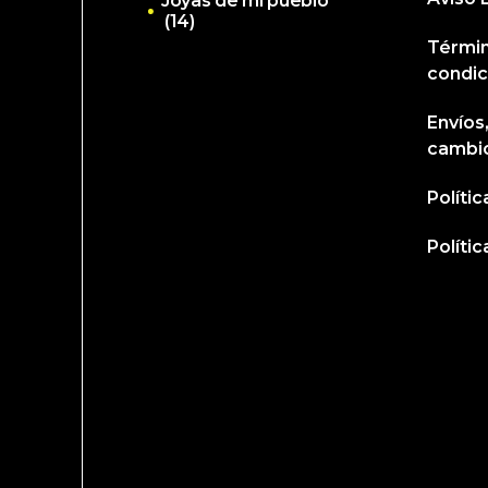
Joyas de mi pueblo
(14)
Términ
condic
Envíos
cambi
Políti
Políti