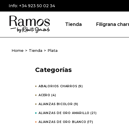
Skip
Info:
+34 923 50 02 34
to
Anillos char
the
content
Colgantes c
Tienda
Filigrana char
Pendientes 
Pulseras cha
Anillos charros
Filigrana Cha
Home
Tienda
Plata
Dorada
Colgantes char
Filigrana cha
Pendientes ch
Categorías
Aretas de fil
Pulseras charr
charra
Filigrana Charr
ABALORIOS CHARROS
(9)
Gemelos Cha
Dorada
ACERO
(4)
Abalorios Ch
Filigrana charr
ALIANZAS BICOLOR
(9)
Pines y alfile
Aretas de filigr
ALIANZAS DE ORO AMARILLO
(21)
charros
charra
ALIANZAS DE ORO BLANCO
(17)
Tobilleras ch
Gemelos Charr