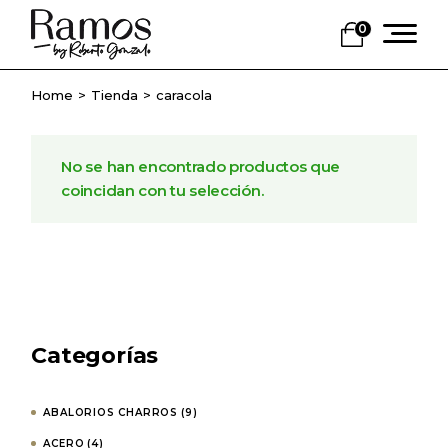
Skip
to
0
the
content
Home
Tienda
caracola
No se han encontrado productos que
coincidan con tu selección.
Categorías
ABALORIOS CHARROS
(9)
ACERO
(4)