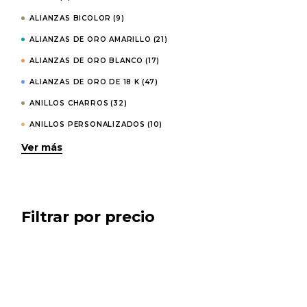
ALIANZAS BICOLOR
(9)
ALIANZAS DE ORO AMARILLO
(21)
ALIANZAS DE ORO BLANCO
(17)
ALIANZAS DE ORO DE 18 K
(47)
ANILLOS CHARROS
(32)
ANILLOS PERSONALIZADOS
(10)
Ver más
ARETAS DE FILIGRANA CHARRA
(7)
ARTÍCULOS PARA EL HOGAR
(12)
BOTÓN CHARRO PERSONALIZADO
(3)
CASIO COLLECTION
(7)
Filtrar por precio
CASIO EDIFICE
(3)
CASIO RADIO CONTROLLED
(1)
CASIO VINTAGE
(49)
CHAPAS RAMO DE NOVIA PERSONALIZADAS
(1)