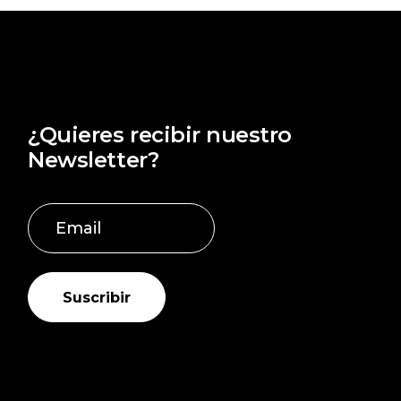
COLGANTES CHARROS
(28)
COLGANTES Y COLLARES PARA SAN VALENTÍN
(3)
CUBIERTOS DE ACERO
(4)
CUBIERTOS INFANTILES ACERO
(4)
FILIGRANA CHARRA
(172)
¿Quieres recibir nuestro
FILIGRANA CHARRA DORADA
(14)
Newsletter?
FILIGRANA CHARRA ORO
(9)
GARGANTILLAS PERSONALIZADAS
(157)
GEMELOS CHARROS
(3)
INFANTIL
(17)
INICIALES
(11)
Suscribir
JOYAS DE MI PUEBLO
(14)
JOYAS PARA MAMÁ
(69)
JOYAS PERSONALIZADAS
(273)
JOYAS PROFE PERSONALIZADAS
(34)