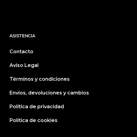
PULSERA 'MI HISTORIA'
(5)
PULSERAS
(1)
PULSERAS
(1)
PULSERAS CHARRAS
(40)
ASISTENCIA
PULSERAS DE PROFESIONES
(13)
Contacto
PULSERAS PARA SAN VALENTÍN
(1)
PULSERAS PERSONALIZADAS
(90)
Aviso Legal
REGALOS Y JOYAS PARA SAN VALENTÍN
(4)
Términos y condiciones
RELOJES
(60)
SIN CATEGORIZAR
(1)
Envíos, devoluciones y cambios
TOBILLERAS CHARRAS
(2)
Política de privacidad
Política de cookies