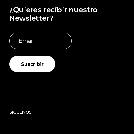
FILIGRANA CHARRA
(172)
¿Quieres recibir nuestro
FILIGRANA CHARRA DORADA
(14)
Newsletter?
FILIGRANA CHARRA ORO
(9)
GARGANTILLAS PERSONALIZADAS
(157)
GEMELOS CHARROS
(3)
INFANTIL
(17)
INICIALES
(11)
Suscribir
JOYAS DE MI PUEBLO
(14)
JOYAS PARA MAMÁ
(69)
JOYAS PERSONALIZADAS
(273)
JOYAS PROFE PERSONALIZADAS
(34)
JOYAS SAN VALENTÍN PERSONALIZADAS
(96)
SÍGUENOS:
LLAVEROS CHARROS
(3)
MARCOS PORTA FOTO INFANTIL PLATA
(9)