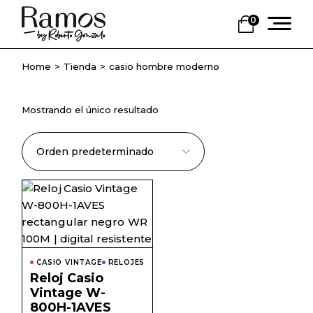
Skip
to
0
the
content
Home
Tienda
casio hombre moderno
Mostrando el único resultado
CASIO VINTAGE
RELOJES
Reloj Casio
Vintage W-
800H-1AVES