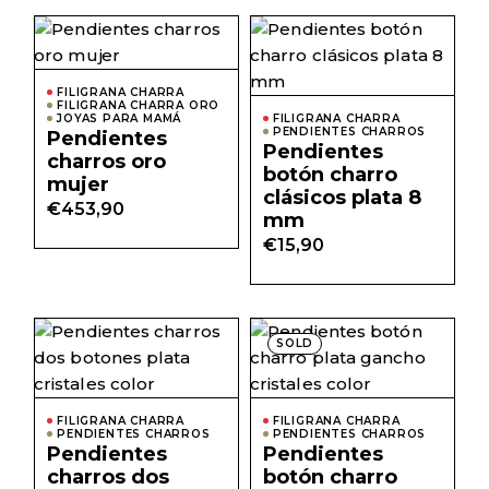
FILIGRANA CHARRA
FILIGRANA CHARRA ORO
JOYAS PARA MAMÁ
FILIGRANA CHARRA
PENDIENTES CHARROS
Pendientes
Pendientes
charros oro
botón charro
mujer
clásicos plata 8
€
453,90
mm
€
15,90
Este
Este
SOLD
producto
prod
tiene
tiene
múltiples
múlti
variantes.
varian
Las
Las
FILIGRANA CHARRA
FILIGRANA CHARRA
PENDIENTES CHARROS
opciones
PENDIENTES CHARROS
opcio
Pendientes
Pendientes
se
se
pueden
pued
charros dos
botón charro
elegir
elegir