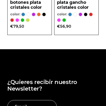
botones plata
plata gancho
en
en
la
la
cristales color
cristales color
página
págin
de
de
color:
color:
producto
prod
€
79,50
€
56,90
¿Quieres recibir nuestro
Newsletter?