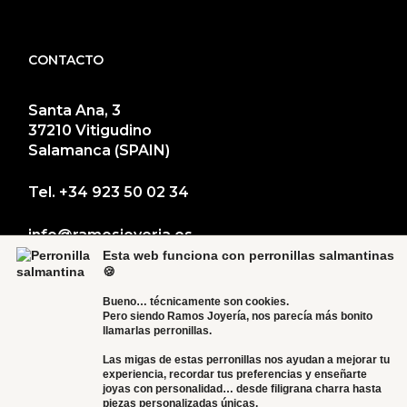
CONTACTO
Santa Ana, 3
37210 Vitigudino
Salamanca (SPAIN)
Tel.
+34 923 50 02 34
info@ramosjoyeria.es
Esta web funciona con perronillas salmantinas
🍪
Bueno… técnicamente son cookies.
Pero siendo Ramos Joyería, nos parecía más bonito
llamarlas perronillas.
Las migas de estas perronillas nos ayudan a mejorar tu
experiencia, recordar tus preferencias y enseñarte
joyas con personalidad… desde filigrana charra hasta
piezas personalizadas únicas.