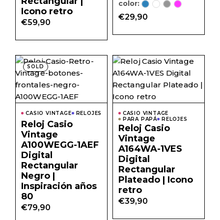
Rectangular |
color:
Icono retro
€
29,90
€
59,90
SOLD
CASIO VINTAGE
RELOJES
CASIO VINTAGE
PARA PAPÁ
RELOJES
Reloj Casio
Reloj Casio
Vintage
Vintage
A100WEGG-1AEF
A164WA-1VES
Digital
Digital
Rectangular
Rectangular
Negro |
Plateado | Icono
Inspiración años
retro
80
€
39,90
€
79,90