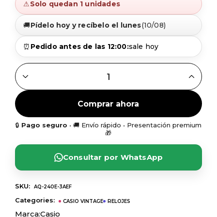
⚠
Solo quedan 1 unidades
🚚
Pídelo hoy y recíbelo el lunes
(10/08)
⏰
Pedido antes de las 12:00:
sale hoy
RELOJ CASIO VINTAGE AQ-240E-3A ANA-DIGI VERDE | ES
Comprar ahora
🔒
Pago seguro
• 🚚 Envío rápido • Presentación premium
🎁
Consultar por WhatsApp
SKU:
AQ-240E-3AEF
Categories:
CASIO VINTAGE
RELOJES
Marca:
Casio