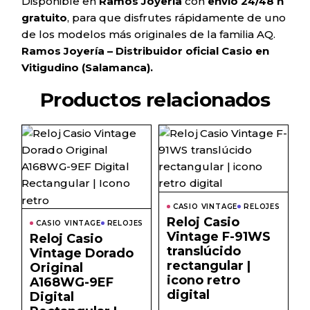
Disponible en
Ramos Joyería
con
envío 24/48 h
gratuito
, para que disfrutes rápidamente de uno
de los modelos más originales de la familia AQ.
Ramos Joyería – Distribuidor oficial Casio en
Vitigudino (Salamanca).
Productos relacionados
Este
prod
tiene
múlti
varian
Las
opcio
CASIO VINTAGE
RELOJES
se
Reloj Casio
pued
CASIO VINTAGE
RELOJES
elegir
Vintage F-91WS
Reloj Casio
en
translúcido
Vintage Dorado
la
págin
rectangular |
Original
de
icono retro
A168WG-9EF
prod
digital
Digital