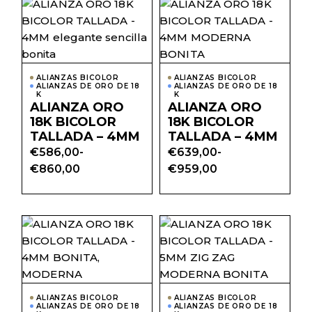
hasta
hasta
Este
Este
€869,00
€860,00
producto
prod
tiene
tiene
múltiples
múlti
variantes.
varian
Las
Las
opciones
opcio
ALIANZAS BICOLOR
ALIANZAS BICOLOR
se
se
ALIANZAS DE ORO DE 18
ALIANZAS DE ORO DE 18
pueden
pued
K
K
elegir
elegir
ALIANZA ORO
ALIANZA ORO
en
en
18K BICOLOR
18K BICOLOR
la
la
página
págin
TALLADA – 4MM
TALLADA – 4MM
de
de
€
586,00
-
€
639,00
-
producto
prod
Rango
Rango
€
860,00
€
959,00
de
de
precios:
precios:
desde
desde
€586,00
€639,00
hasta
hasta
Este
Este
€860,00
€959,00
producto
prod
tiene
tiene
múltiples
múlti
variantes.
varian
Las
Las
opciones
opcio
ALIANZAS BICOLOR
ALIANZAS BICOLOR
se
se
ALIANZAS DE ORO DE 18
ALIANZAS DE ORO DE 18