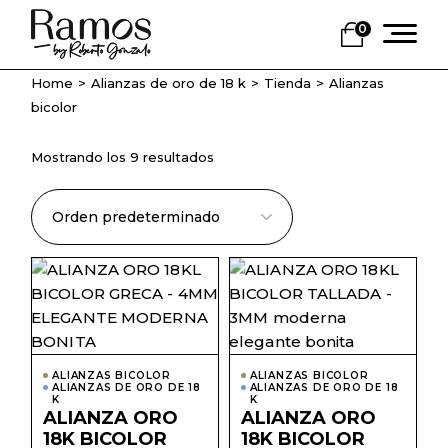
Skip
to
0
the
content
Home
Alianzas de oro de 18 k
Tienda
Alianzas
bicolor
Mostrando los 9 resultados
Este
Este
producto
prod
tiene
tiene
múltiples
múlti
variantes.
varian
Las
Las
opciones
opcio
ALIANZAS BICOLOR
ALIANZAS BICOLOR
se
se
ALIANZAS DE ORO DE 18
ALIANZAS DE ORO DE 18
pueden
pued
K
K
elegir
elegir
ALIANZA ORO
ALIANZA ORO
en
en
18K BICOLOR
18K BICOLOR
la
la