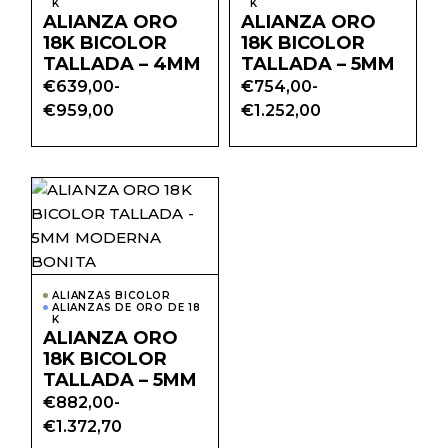
pueden
pued
K
K
elegir
elegir
ALIANZA ORO
ALIANZA ORO
en
en
18K BICOLOR
18K BICOLOR
la
la
página
págin
TALLADA – 4MM
TALLADA – 5MM
de
de
€
639,00
-
€
754,00
-
producto
prod
Rango
Rango
€
959,00
€
1.252,00
de
de
precios:
precios:
desde
desde
€639,00
€754,00
hasta
hasta
Este
€959,00
€1.252,00
producto
tiene
múltiples
variantes.
Las
opciones
ALIANZAS BICOLOR
se
ALIANZAS DE ORO DE 18
pueden
K
elegir
ALIANZA ORO
en
18K BICOLOR
la
página
TALLADA – 5MM
de
€
882,00
-
producto
Rango
€
1.372,70
de