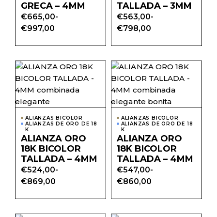
página
págin
GRECA – 4MM
TALLADA – 3MM
de
de
€
665,00
-
€
563,00
-
producto
prod
Rango
Rango
€
997,00
€
798,00
de
de
precios:
precios:
desde
desde
€665,00
€563,00
hasta
hasta
Este
Este
€997,00
€798,00
producto
prod
tiene
tiene
múltiples
múlti
variantes.
varian
Las
Las
opciones
opcio
ALIANZAS BICOLOR
ALIANZAS BICOLOR
se
se
ALIANZAS DE ORO DE 18
ALIANZAS DE ORO DE 18
pueden
pued
K
K
elegir
elegir
ALIANZA ORO
ALIANZA ORO
en
en
18K BICOLOR
18K BICOLOR
la
la
página
págin
TALLADA – 4MM
TALLADA – 4MM
de
de
€
524,00
-
€
547,00
-
producto
prod
Rango
Rango
€
869,00
€
860,00
de
de
precios:
precios:
desde
desde
€524,00
€547,00